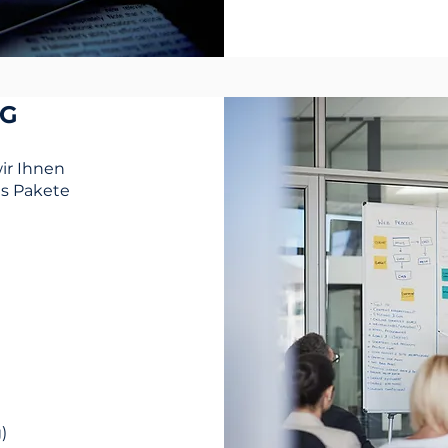
OG
ir Ihnen
ls Pakete
)