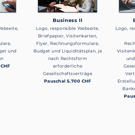
I
Business II
ebseite,
Logo, responsible Webseite,
Logo, re
,
Briefpapier, Visitenkarten,
lare,
Flyer, Rechnungsformulare,
Rech
get und
Budget und Liquiditätsplan, je
Visiten
an
nach Rechtsform
und
 CHF
erforderliche
Gesel
Gesellschaftsverträge
Vert
Pauschal 5.700 CHF
Erstell
Banke
Paus