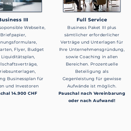
Business III
Full Service
soponsible Webseite,
Business Paket III plus
Briefpapier,
sämtlicher erforderlicher
nungsformulare,
Verträge und Unterlagen für
karten, Flyer, Budget
Ihre Unternehmensgründung,
 Liquiditätsplan,
sowie Coaching in allen
lschaftsverträge,
Bereichen. Prozentuelle
riebsunterlagen,
Beteiligung als
ung Businessplan für
Gegenleistung für gewisse
n und Investoren
Aufwände ist möglich.
chal 14.900 CHF
Pauschal nach Vereinbarung
oder nach Aufwand!